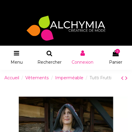
0
Menu
Rechercher
Connexion
Panier
Accueil
Vêtements
Imperméable
Tutti Frutti