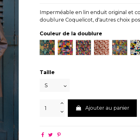
Imperméable en lin enduit original et c
doublure Coquelicot, d'autres choix pos
Couleur de la doublure
majorelle
Shelsy
Fleuri électrique
Coquelicot
fleuri g
Taille
Ajouter au panier