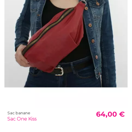
64,00 €
Sac banane
Sac One Kiss