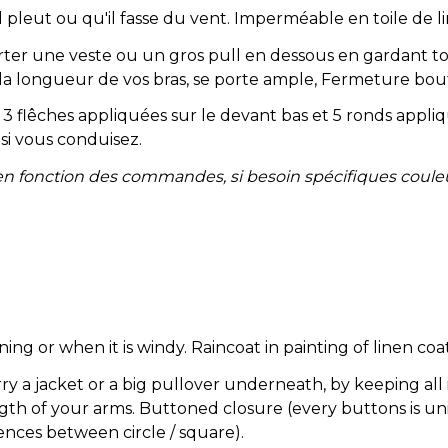
 pleut ou qu'il fasse du vent. Imperméable en toile de lin
er une veste ou un gros pull en dessous en gardant to
 la longueur de vos bras, se porte ample, Fermeture bo
 3 flêches appliquées sur le devant bas et 5 ronds appl
si vous conduisez.
 en fonction des commandes, si besoin spécifiques coule
ing or when it is windy. Raincoat in painting of linen coats
ry a jacket or a big pullover underneath, by keeping all i
ngth of your arms. Buttoned closure (every buttons is u
ences between circle / square).