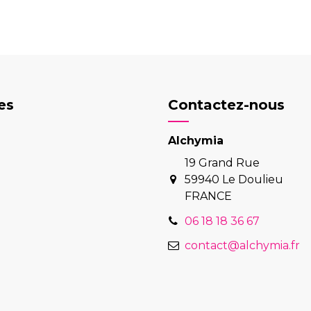
es
Contactez-nous
Alchymia
19 Grand Rue
59940 Le Doulieu
FRANCE
06 18 18 36 67
contact@alchymia.fr