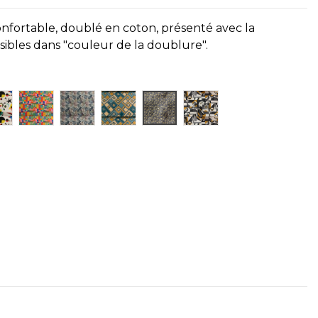
onfortable, doublé en coton, présenté avec la
sibles dans "couleur de la doublure".
rand
miro
façade
fleuri pastel
Celadon
Retro
Ginko