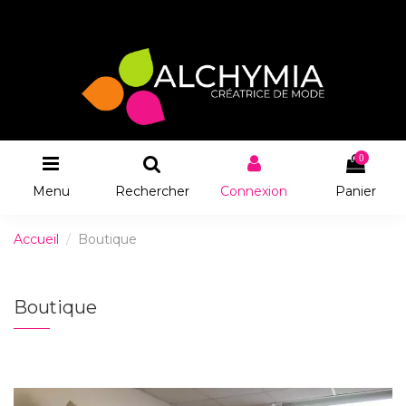
0
Menu
Rechercher
Connexion
Panier
Accueil
Boutique
Boutique