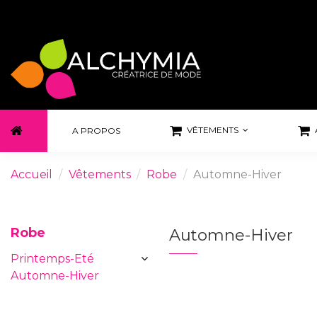
VÊTEMENTS
A PROPOS
Accueil
Vêtements
Robe
Automne-Hiver
Robe
Automne-Hiver
Printemps-Eté
Automne-Hiver