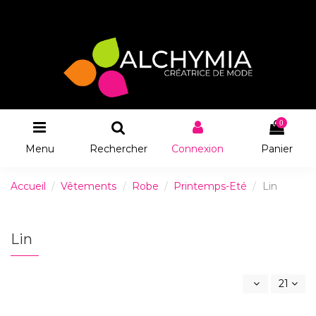
0
Menu
Rechercher
Connexion
Panier
Accueil
Vêtements
Robe
Printemps-Eté
Lin
Lin
21