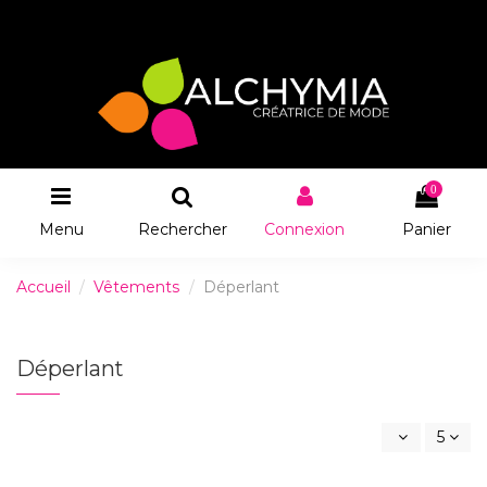
0
Menu
Rechercher
Connexion
Panier
Accueil
Vêtements
Déperlant
Déperlant
5