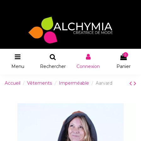
0
Menu
Rechercher
Connexion
Panier
Accueil
Vêtements
Imperméable
Aarvard