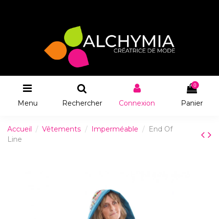
0
Menu
Rechercher
Connexion
Panier
Accueil
Vêtements
Imperméable
End Of
Line