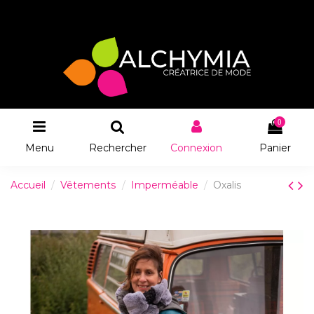
0
Menu
Rechercher
Connexion
Panier
Accueil
Vêtements
Imperméable
Oxalis