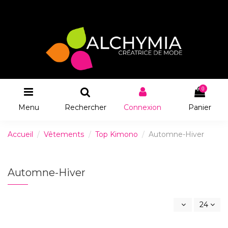
0
Menu
Rechercher
Connexion
Panier
Accueil
Vêtements
Top Kimono
Automne-Hiver
Automne-Hiver
24