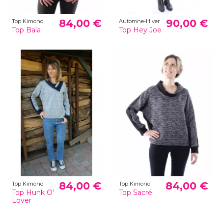
84,00 €
90,00 €
Top Kimono
Automne-Hiver
Top Baïa
Top Hey Joe
84,00 €
84,00 €
Top Kimono
Top Kimono
Top Hunk O'
Top Sacré
Lover