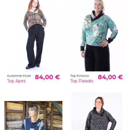
84,00 €
84,00 €
Automne-Hiver
Top Kimono
Top Apes
Top Paradis