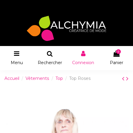
0
Menu
Rechercher
Connexion
Panier
Accueil
Vêtements
Top
Top Roses