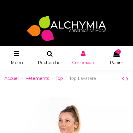
0
Menu
Rechercher
Connexion
Panier
Accueil
Vêtements
Top
Top Lavatére