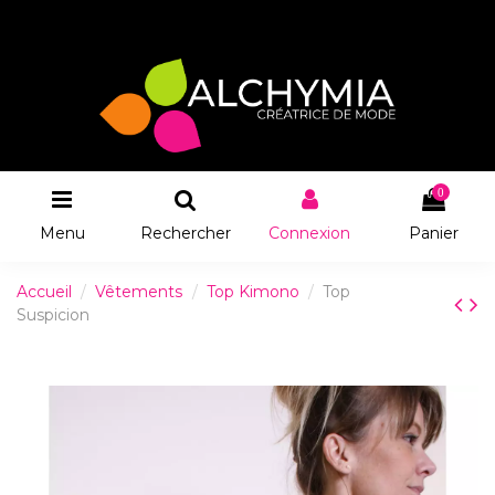
0
Menu
Rechercher
Connexion
Panier
Accueil
Vêtements
Top Kimono
Top
Suspicion