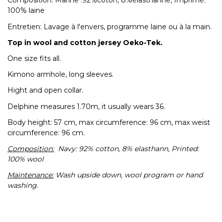
Composition: Marine :92%coton, 8%élasthanne, Imprimé:
100% laine
Entretien: Lavage à l'envers, programme laine ou à la main.
Top in wool and cotton jersey Oeko-Tek.
One size fits all.
Kimono armhole, long sleeves.
Hight and open collar.
Delphine measures 1.70m, it usually wears 36.
Body height: 57 cm, max circumference: 96 cm, max weist
circumference: 96 cm.
Composition:
Navy: 92% cotton, 8% elasthann, Printed:
100% wool
Maintenance:
Wash upside down, wool program or hand
washing.