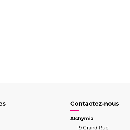
Cliquez ici pour laisser un commentaire
es
Contactez-nous
Alchymia
19 Grand Rue