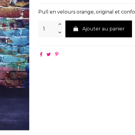
Pull en velours orange, original et confo
Ajouter au panier