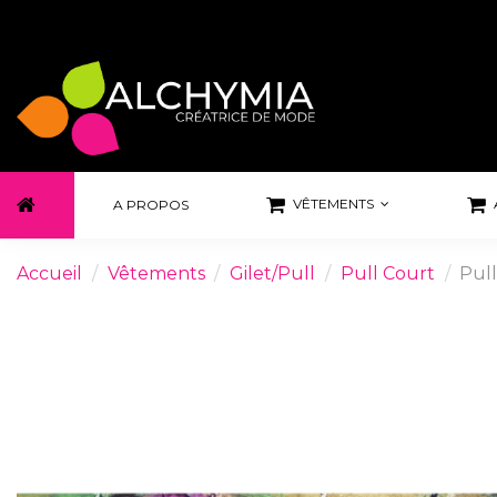
VÊTEMENTS
A PROPOS
Accueil
Vêtements
Gilet/Pull
Pull Court
Pul