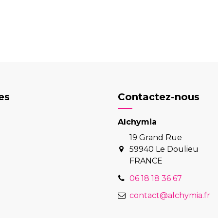
es
Contactez-nous
Alchymia
19 Grand Rue
59940 Le Doulieu
FRANCE
06 18 18 36 67
contact@alchymia.fr