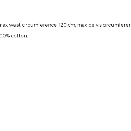
max waist circumference: 120 cm, max pelvis circumfere
100% cotton.
Cliquez ici pour laisser un commentaire