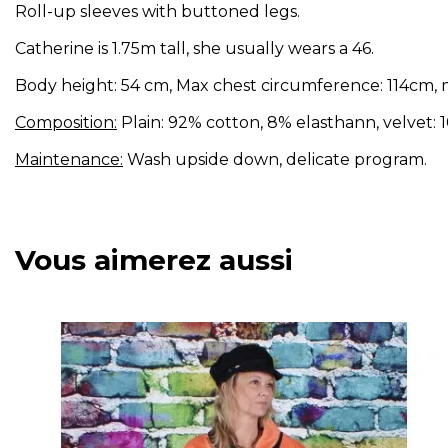
Roll-up sleeves with buttoned legs.
Catherine is 1.75m tall, she usually wears a 46.
Body height: 54 cm, Max chest circumference: 114cm, 
Composition:
Plain: 92% cotton, 8% elasthann, velvet: 
Maintenance:
Wash upside down, delicate program.
Référence
Pull court velours orange
Vous aimerez aussi