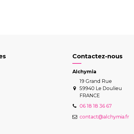
es
Contactez-nous
Alchymia
19 Grand Rue
59940 Le Doulieu
FRANCE
06 18 18 36 67
contact@alchymia.fr