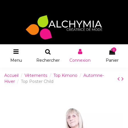
0
Menu
Rechercher
Connexion
Panier
Accueil
Vêtements
Top Kimono
Automne-
Hiver
Top Poster Child