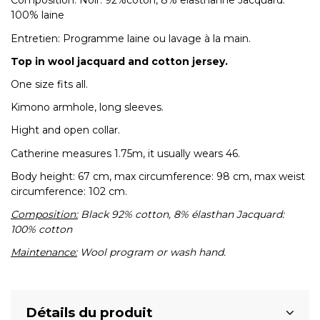
Composition: Noir: 92%coton, 8% elasthanne Jacquard:
100% laine
Entretien: Programme laine ou lavage à la main.
Top in wool jacquard and cotton jersey.
One size fits all.
Kimono armhole, long sleeves.
Hight and open collar.
Catherine measures 1.75m, it usually wears 46.
Body height: 67 cm, max circumference: 98 cm, max weist
circumference: 102 cm.
Composition:
Black 92% cotton, 8% élasthan Jacquard:
100% cotton
Maintenance:
W
ool program or wash hand.
Détails du produit